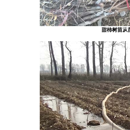
甜柿树苗从