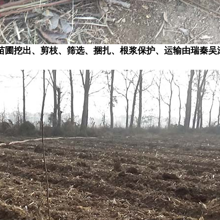
苗圃挖出、剪枝、筛选、捆扎、根浆保护、运输由瑞秦吴