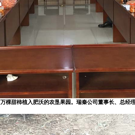
，11万棵甜柿植入肥沃的农垦果园。瑞秦公司董事长、总经