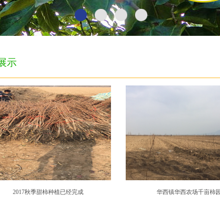
展示
2017秋季甜柿种植已经完成
华西镇华西农场千亩柿